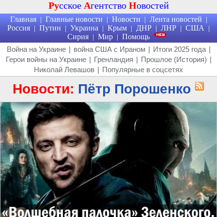
Ру
сское
А
гентство
Н
овостей
Главная
Главные новости
Новости
Лента новостей
|
|
|
|
Россия
Путин
Украина
Крым
ДНР
ЛНР
США
|
|
|
|
|
|
|
Сирия
Мир
Помощь
|
|
Война на Украине
|
война США с Ираном
|
Итоги 2025 года
|
Герои войны на Украине
|
Гренландия
|
Прошлое (История)
|
Николай Левашов
|
Популярные в соцсетях
Новости:
Пётр Порошенко