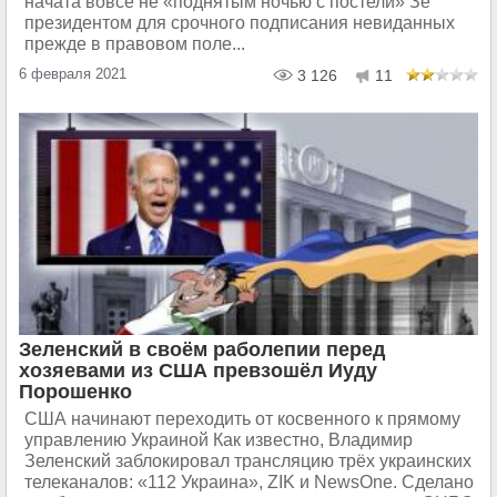
начата вовсе не «поднятым ночью с постели» Зе
президентом для срочного подписания невиданных
прежде в правовом поле...
6 февраля 2021
3 126
11
Зеленский в своём раболепии перед
хозяевами из США превзошёл Иуду
Порошенко
США начинают переходить от косвенного к прямому
управлению Украиной Как известно, Владимир
Зеленский заблокировал трансляцию трёх украинских
телеканалов: «112 Украина», ZIK и NewsOne. Сделано