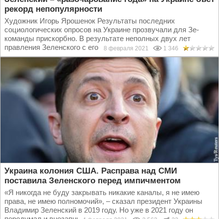
рекорд непопулярности
Художник Игорь Ярошенок Результаты последних
социологических опросов на Украине прозвучали для Зе-
команды прискорбно. В результате неполных двух лет
правления Зеленского с его «слугами народа» наибольшую...
8 февраля 2021
1 346
Украина колония США. Расправа над СМИ
поставила Зеленского перед импичментом
«Я никогда не буду закрывать никакие каналы, я не имею
права, не имею полномочий», – сказал президент Украины
Владимир Зеленский в 2019 году. Но уже в 2021 году он
передумал и внезапным указом прекратил...