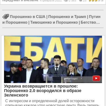
4 февраля 2021
2 563
23
Порошенко в США
|
Порошенко и Трамп
|
Путин
и Порошенко
|
Тимошенко и Порошенко
|
Бегство
Порошенко
|
Лукашенко и Порошенко
|
Порошенко и
Меркель
|
Дебаты Порошенко и Зеленского
|
Климкин и Порошенко
Украина возвращается в прошлое:
Порошенко 2.0 возродился в образе
Зеленского
С интересом и определенной долей осторожности
открываю каждое утро новостную ленту. Ведь теперь