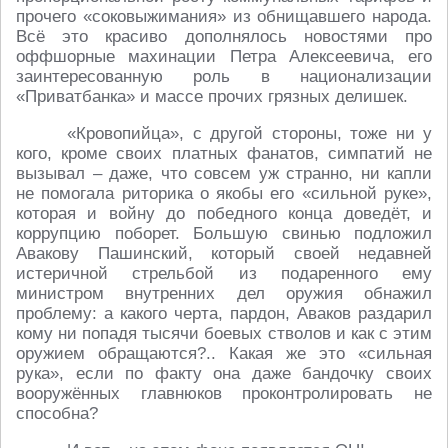
прочего «соковыжимания» из обнищавшего народа.
Всё это красиво дополнялось новостями про
оффшорные махинации Петра Алексеевича, его
заинтересованную роль в национализации
«Приватбанка» и массе прочих грязных делишек.
«Кровопийца», с другой стороны, тоже ни у
кого, кроме своих платных фанатов, симпатий не
вызывал – даже, что совсем уж странно, ни капли
не помогала риторика о якобы его «сильной руке»,
которая и войну до победного конца доведёт, и
коррупцию поборет. Большую свинью подложил
Авакову Пашинский, который своей недавней
истеричной стрельбой из подаренного ему
министром внутренних дел оружия обнажил
проблему: а какого черта, пардон, Аваков раздарил
кому ни попадя тысячи боевых стволов и как с этим
оружием обращаются?.. Какая же это «сильная
рука», если по факту она даже бандочку своих
вооружённых главнюков проконтролировать не
способна?