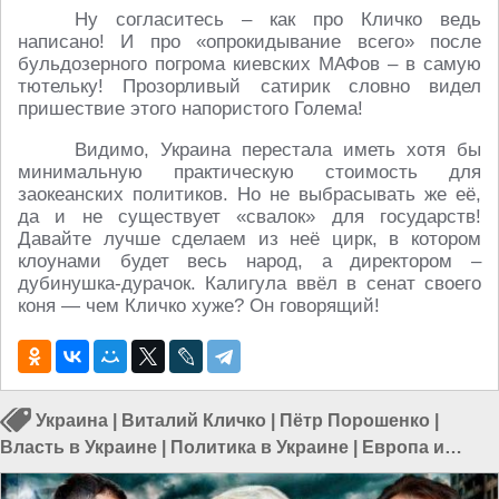
Ну согласитесь – как про Кличко ведь
написано! И про «опрокидывание всего» после
бульдозерного погрома киевских МАФов – в самую
тютельку! Прозорливый сатирик словно видел
пришествие этого напористого Голема!
Видимо, Украина перестала иметь хотя бы
минимальную практическую стоимость для
заокеанских политиков. Но не выбрасывать же её,
да и не существует «свалок» для государств!
Давайте лучше сделаем из неё цирк, в котором
клоунами будет весь народ, а директором –
дубинушка-дурачок. Калигула ввёл в сенат своего
коня — чем Кличко хуже? Он говорящий!
Украина
|
Виталий Кличко
|
Пётр Порошенко
|
Власть в Украине
|
Политика в Украине
|
Европа и
Украина
|
США и Европа
|
Украина и США