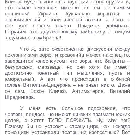
Кличко будет выполнять функции этого оружия и,
что самое смешное, именно по тем же самым
причинам! Украина буквально корчится в
экономической и политической агонии, а взять с
неё уже совсем нечего. Придётся добивать.
Поручим это двухметровому имбецилу с лицом
задумчивого эмбриона!
Что ж, зато ожесточённая дискуссия между
поклонниками ворюг и кровопийц может, наконец-то,
завершится консенсусом: что воры, что бандиты –
безусловно, мерзавцы, но они хотя бы имеют
достаточно понятный тип мышления, пусть и
аморальный. А вот что происходит в отбитой
голове Виталика-Цицерона – не знает никто. Даже
он сам. Бозон Кличко. Антиматерия. Виталий
Шредингера.
У меня есть большое подозрение, что
чертовы пиндосы не имеют никаких прагматических
целей, а хотят ТУПО ПОРЖАТЬ. Ну,
why
not
?
Почему бы не устроить страну-цирк, как некогда
помещики устраивали театры из крепостных? Вот