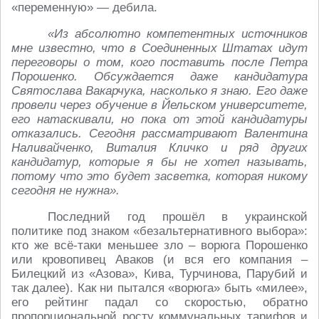
«переменную» — дебила.
«Из абсолютно компетентных источников
мне известно, что в Соединенных Штатах идут
переговоры о том, кого поставить после Петра
Порошенко. Обсуждается даже кандидатура
Святослава Вакарчука, насколько я знаю. Его даже
провели через обучение в Йельском университете,
его натаскивали, но пока от этой кандидатуры
отказались. Сегодня рассматривают Валентина
Наливайченко, Виталия Кличко и ряд других
кандидатур, которые я бы не хотел называть,
потому что это будет засветка, которая никому
сегодня не нужна».
Последний год прошёл в украинской
политике под знаком «безальтернативного выбора»:
кто же всё-таки меньшее зло – ворюга Порошенко
или кровопивец Аваков (и вся его компания –
Билецкий из «Азова», Кива, Турчинова, Парубий и
так далее). Как ни пытался «ворюга» быть «милее»,
его рейтинг падал со скоростью, обратно
пропорциональной росту коммунальных тарифов и