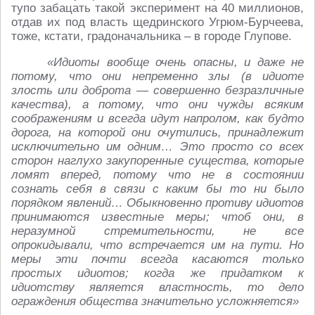
тупо забацать такой эксперимент на 40 миллионов,
отдав их под власть щедринского Угрюм-Бурчеева,
тоже, кстати, градоначальника – в городе Глупове.
«Идиоты вообще очень опасны, и даже не
потому, что они непременно злы (в идиоте
злость или доброта — совершенно безразличные
качества), а потому, что они чужды всяким
соображениям и всегда идут напролом, как будто
дорога, на которой они очутились, принадлежит
исключительно им одним… Это просто со всех
сторон наглухо закупоренные существа, которые
ломят вперед, потому что не в состоянии
сознать себя в связи с каким бы то ни было
порядком явлений… Обыкновенно противу идиотов
принимаются известные меры; чтоб они, в
неразумной стремительности, не все
опрокидывали, что встречается им на пути. Но
меры эти почти всегда касаются только
простых идиотов; когда же придатком к
идиотству является властность, то дело
ограждения общества значительно усложняется»