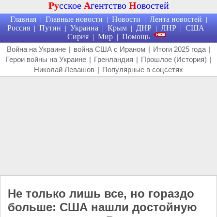
Ру
сское
А
гентство
Н
овостей
Главная
Главные новости
Новости
Лента новостей
|
|
|
|
Россия
Путин
Украина
Крым
ДНР
ЛНР
США
|
|
|
|
|
|
|
Сирия
Мир
Помощь
|
|
Война на Украине
|
война США с Ираном
|
Итоги 2025 года
|
Герои войны на Украине
|
Гренландия
|
Прошлое (История)
|
Николай Левашов
|
Популярные в соцсетях
Не только лишь все, но гораздо
больше: США нашли достойную