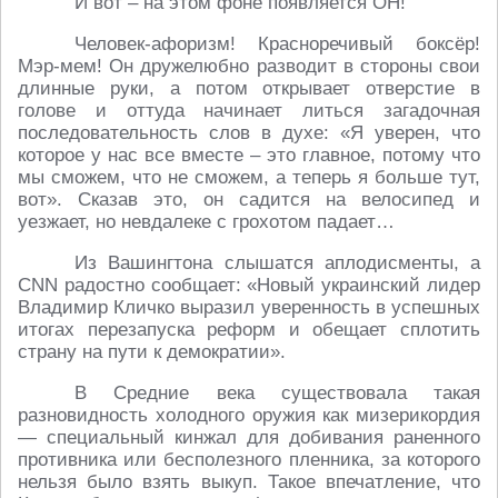
И вот – на этом фоне появляется ОН!
Человек-афоризм! Красноречивый боксёр!
Мэр-мем! Он дружелюбно разводит в стороны свои
длинные руки, а потом открывает отверстие в
голове и оттуда начинает литься загадочная
последовательность слов в духе: «Я уверен, что
которое у нас все вместе – это главное, потому что
мы сможем, что не сможем, а теперь я больше тут,
вот». Сказав это, он садится на велосипед и
уезжает, но невдалеке с грохотом падает…
Из Вашингтона слышатся аплодисменты, а
CNN
радостно сообщает: «Новый украинский лидер
Владимир Кличко выразил уверенность в успешных
итогах перезапуска реформ и обещает сплотить
страну на пути к демократии».
В Средние века существовала такая
разновидность холодного оружия как мизерикордия
— специальный кинжал для добивания раненного
противника или бесполезного пленника, за которого
нельзя было взять выкуп. Такое впечатление, что