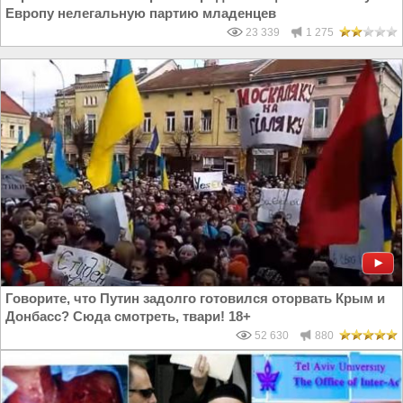
Европу нелегальную партию младенцев
23 339
1 275
Говорите, что Путин задолго готовился оторвать Крым и
Донбасс? Сюда смотреть, твари! 18+
52 630
880