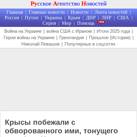
Ру
сское
А
гентство
Н
овостей
Главная
Главные новости
Новости
Лента новостей
|
|
|
|
Россия
Путин
Украина
Крым
ДНР
ЛНР
США
|
|
|
|
|
|
|
Сирия
Мир
Помощь
|
|
Война на Украине
|
война США с Ираном
|
Итоги 2025 года
|
Герои войны на Украине
|
Гренландия
|
Прошлое (История)
|
Николай Левашов
|
Популярные в соцсетях
Крысы побежали с
обворованного ими, тонущего