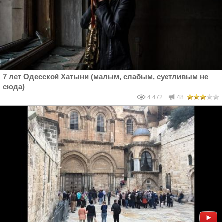
7 лет Одесской Хатыни (малым, слабым, суетливым не
сюда)
4 472
48