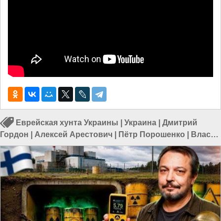
Еврейская хунта Украины
|
Украина
|
Дмитрий
Гордон
|
Алексей Арестович
|
Пётр Порошенко
|
Власть
в Украине
|
Политика в Украине
|
Евреи в Украине