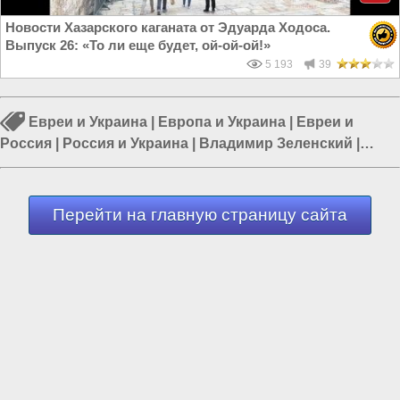
Новости Хазарского каганата от Эдуарда Ходоса.
Выпуск 26: «То ли еще будет, ой-ой-ой!»
5 193
39
Евреи и Украина
|
Европа и Украина
|
Евреи и
Россия
|
Россия и Украина
|
Владимир Зеленский
|
Евреи в Киеве
|
Россия и Запад
Перейти на главную страницу сайта