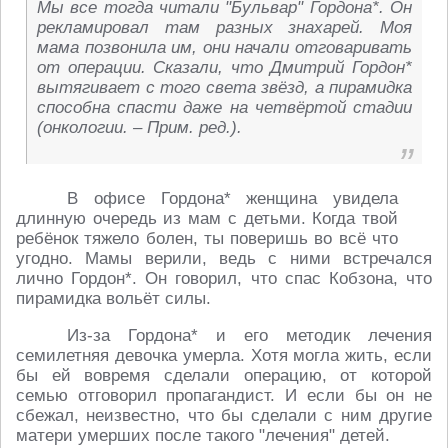
Мы все тогда читали "Бульвар" Гордона*. Он
рекламировал там разных знахарей. Моя
мама позвонила им, они начали отговаривать
от операции. Сказали, что Дмитрий Гордон*
вытягивает с того света звёзд, а пирамидка
способна спасти даже на четвёртой стадии
(онкологии. – Прим. ред.).
В офисе Гордона* женщина увидела
длинную очередь из мам с детьми. Когда твой
ребёнок тяжело болен, ты поверишь во всё что
угодно. Мамы верили, ведь с ними встречался
лично Гордон*. Он говорил, что спас Кобзона, что
пирамидка вольёт силы.
Из-за Гордона* и его методик лечения
семилетняя девочка умерла. Хотя могла жить, если
бы ей вовремя сделали операцию, от которой
семью отговорил пропагандист. И если бы он не
сбежал, неизвестно, что бы сделали с ним другие
матери умерших после такого "лечения" детей.