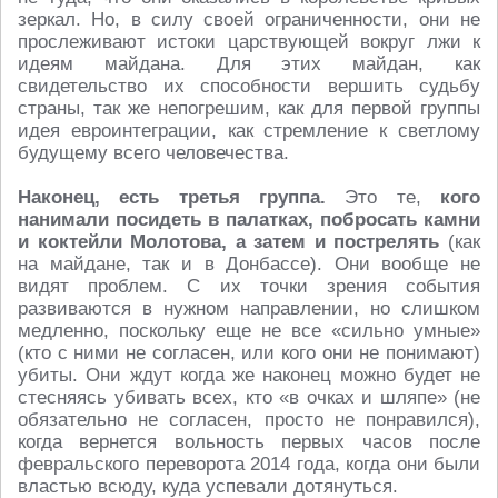
зеркал. Но, в силу своей ограниченности, они не
прослеживают истоки царствующей вокруг лжи к
идеям майдана. Для этих майдан, как
свидетельство их способности вершить судьбу
страны, так же непогрешим, как для первой группы
идея евроинтеграции, как стремление к светлому
будущему всего человечества.
Наконец, есть третья группа.
Это те,
кого
нанимали посидеть в палатках, побросать камни
и коктейли Молотова, а затем и пострелять
(как
на майдане, так и в Донбассе). Они вообще не
видят проблем. С их точки зрения события
развиваются в нужном направлении, но слишком
медленно, поскольку еще не все «сильно умные»
(кто с ними не согласен, или кого они не понимают)
убиты. Они ждут когда же наконец можно будет не
стесняясь убивать всех, кто «в очках и шляпе» (не
обязательно не согласен, просто не понравился),
когда вернется вольность первых часов после
февральского переворота 2014 года, когда они были
властью всюду, куда успевали дотянуться.