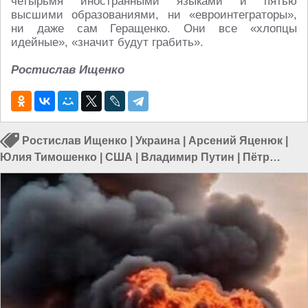
четырьмя иностранными языками и пятью
высшими образованиями, ни «евроинтеграторы»,
ни даже сам Геращенко. Они все «хлопцы
идейные», «значит будут грабить».
Ростислав Ищенко
Ростислав Ищенко
|
Украина
|
Арсений Яценюк
|
Юлия Тимошенко
|
США
|
Владимир Путин
|
Пётр
Порошенко
|
Арсен Аваков