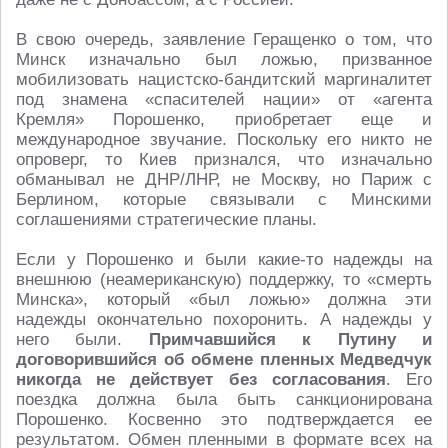
В свою очередь, заявление Геращенко о том, что
Минск изначально был ложью, призванное
мобилизовать нацистско-бандитский маргиналитет
под знамена «спасителей нации» от «агента
Кремля» Порошенко, приобретает еще и
международное звучание. Поскольку его никто не
опроверг, то Киев признался, что изначально
обманывал не ДНР/ЛНР, не Москву, но Париж с
Берлином, которые связывали с Минскими
соглашениями стратегические планы.
Если у Порошенко и были какие-то надежды на
внешнюю (неамериканскую) поддержку, то «смерть
Минска», который «был ложью» должна эти
надежды окончательно похоронить. А надежды у
него были.
Примчавшийся к Путину и
договорившийся об обмене пленных Медведчук
никогда не действует без согласования
. Его
поездка должна была быть санкционирована
Порошенко. Косвенно это подтверждается ее
результатом. Обмен пленными в формате всех на