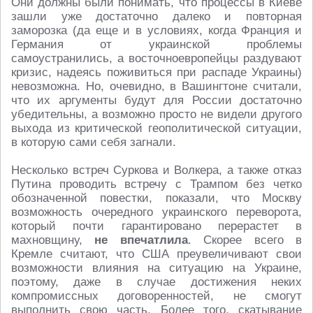
Они должны были понимать, что процессы в Киеве
зашли уже достаточно далеко и повторная
заморозка (да еще и в условиях, когда Франция и
Германия от украинской проблемы
самоустранились, а восточноевропейцы раздувают
кризис, надеясь поживиться при распаде Украины)
невозможна. Но, очевидно, в Вашингтоне считали,
что их аргументы будут для России достаточно
убедительны, а возможно просто не видели другого
выхода из критической геополитической ситуации,
в которую сами себя загнали.
Несколько встреч Суркова и Волкера, а также отказ
Путина проводить встречу с Трампом без четко
обозначенной повестки, показали, что Москву
возможность очередного украинского переворота,
который почти гарантировано перерастет в
махновщину,
не впечатлила
. Скорее всего в
Кремле считают, что США преувеличивают свои
возможности влияния на ситуацию на Украине,
поэтому, даже в случае достижения неких
компромиссных договоренностей, не смогут
выполнить свою часть. Более того, скатывание