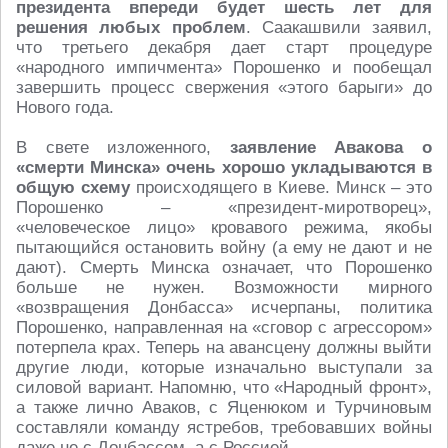
президента впереди будет шесть лет для
решения любых проблем
. Саакашвили заявил,
что третьего декабря дает старт процедуре
«народного импичмента» Порошенко и пообещал
завершить процесс свержения «этого барыги» до
Нового года.
В свете изложенного,
заявление Авакова о
«смерти Минска» очень хорошо укладываются в
общую схему
происходящего в Киеве. Минск – это
Порошенко – «президент-миротворец»,
«человеческое лицо» кровавого режима, якобы
пытающийся остановить войну (а ему не дают и не
дают). Смерть Минска означает, что Порошенко
больше не нужен. Возможности мирного
«возвращения Донбасса» исчерпаны, политика
Порошенко, направленная на «сговор с агрессором»
потерпела крах. Теперь на авансцену должны выйти
другие люди, которые изначально выступали за
силовой вариант. Напомню, что «Народный фронт»,
а также лично Аваков, с Яценюком и Турчиновым
составляли команду ястребов, требовавших войны
даже не с Донбассом, а с Россией.