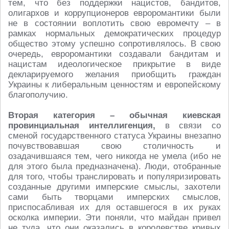
тем, что без поддержки нацистов, бандитов,
олигархов и коррупционеров евроромантики были
не в состоянии воплотить свою евромечту – в
рамках нормальных демократических процедур
общество этому успешно сопротивлялось. В свою
очередь, евроромантики создавали бандитам и
нацистам идеологическое прикрытие в виде
декларируемого желания приобщить граждан
Украины к либеральным ценностям и европейскому
благополучию.
Вторая категория – обычная киевская
провинциальная интеллигенция,
в связи со
сменой государственного статуса Украины внезапно
почувствовавшая свою столичность и
озадачившаяся тем, чего никогда не умела (ибо не
для этого была предназначена). Люди, отобранные
для того, чтобы транслировать и популяризировать
созданные другими имперские смыслы, захотели
сами быть творцами имперских смыслов,
приспосабливая их для оставшегося в их руках
осколка империи. Эти поняли, что майдан привел
не туда, что они оказались в королевстве кривых