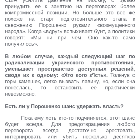
США усилить давление на Москву, с целью
принудить ее к занятию на переговорах более
компромиссной позиции. Но больше это все же
похоже на старт подготовительного этапа к
свержению Порошенко руками «возмущенного
народа». Когда «вдруг» вспыхивает бунт, а политики
говорят: «Мы ни при чем. Оно как-то само
получилось».
В любом случае, каждый следующий шаг по
радикализации украинского противостояния,
уменьшает пространство доступных решений,
сводя их к одному: «Хто кого з‘їсть».
Толкнув с
горы камешек, легко вызвать лавину, но, если она
понеслась, то остановить ее практически
невозможно.
Есть ли у Порошенко шанс удержать власть?
Пока ему хоть кто-то подчиняется, этот шанс
будет всегда. Для предотвращения любого
переворота всегда достаточно арестовать,
интернировать или убить несколько десятков