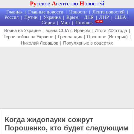
Ру
сское
А
гентство
Н
овостей
Главная
Главные новости
Новости
Лента новостей
|
|
|
|
Россия
Путин
Украина
Крым
ДНР
ЛНР
США
|
|
|
|
|
|
|
Сирия
Мир
Помощь
|
|
Война на Украине
|
война США с Ираном
|
Итоги 2025 года
|
Герои войны на Украине
|
Гренландия
|
Прошлое (История)
|
Николай Левашов
|
Популярные в соцсетях
Когда жидопауки сожрут
Порошенко, кто будет следующим