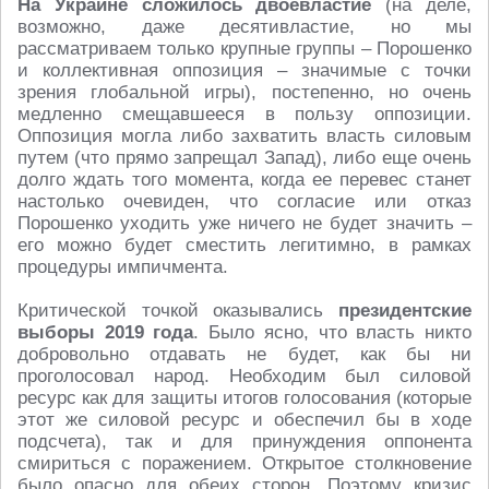
На Украине сложилось двоевластие
(на деле,
возможно, даже десятивластие, но мы
рассматриваем только крупные группы – Порошенко
и коллективная оппозиция – значимые с точки
зрения глобальной игры), постепенно, но очень
медленно смещавшееся в пользу оппозиции.
Оппозиция могла либо захватить власть силовым
путем (что прямо запрещал Запад), либо еще очень
долго ждать того момента, когда ее перевес станет
настолько очевиден, что согласие или отказ
Порошенко уходить уже ничего не будет значить –
его можно будет сместить легитимно, в рамках
процедуры импичмента.
Критической точкой оказывались
президентские
выборы 2019 года
. Было ясно, что власть никто
добровольно отдавать не будет, как бы ни
проголосовал народ. Необходим был силовой
ресурс как для защиты итогов голосования (которые
этот же силовой ресурс и обеспечил бы в ходе
подсчета), так и для принуждения оппонента
смириться с поражением. Открытое столкновение
было опасно для обеих сторон. Поэтому кризис