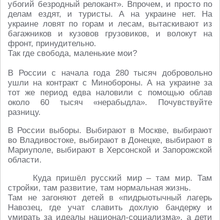
убогий безродный релокант». Впрочем, и просто по
делам ездят, и туристы. А на украине нет. На
украине ловят по горам и лесам, вытаскивают из
багажников и кузовов грузовиков, и волокут на
фронт, принудительно.
Так где свобода, маленькие мои?
В России с начала года 280 тысяч добровольно
ушли на контракт с Минобороны. А на украине за
тот же период едва наловили с помощью облав
около 60 тысяч «нерабыдла». Почувствуйте
разницу.
В России выборы. Выбирают в Москве, выбирают
во Владивостоке, выбирают в Донецке, выбирают в
Мариуполе, выбирают в Херсонской и Запорожской
области.
Куда пришёл русский мир – там мир. Там
стройки, там развитие, там нормальная жизнь.
Там не загоняют детей в «пидрыотычный лагерь
Навозец, где учат славить дохлую бандерку и
умирать за идеалы национал-социализма», а дети