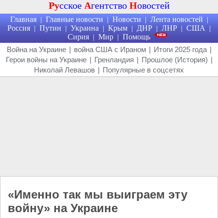
Ру
сское
А
гентство
Н
овостей
Главная
Главные новости
Новости
Лента новостей
|
|
|
|
Россия
Путин
Украина
Крым
ДНР
ЛНР
США
|
|
|
|
|
|
|
Сирия
Мир
Помощь
|
|
Война на Украине
|
война США с Ираном
|
Итоги 2025 года
|
Герои войны на Украине
|
Гренландия
|
Прошлое (История)
|
Николай Левашов
|
Популярные в соцсетях
«Именно так мы выиграем эту
войну» на Украине