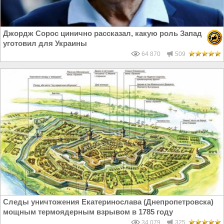
Джордж Сорос цинично рассказал, какую роль Запад
уготовил для Украины
64 870
509
Следы уничтожения Екатеринослава (Днепропетровска)
мощным термоядерным взрывом в 1785 году
34 079
325