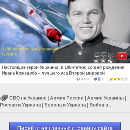
Настоящие герои Украины: к 100-летию со дня рождения
Ивана Кожедуба – лучшего аса Второй мировой
4 696
150
СВО на Украине
|
Армия России
|
Армия Украины
|
Россия и Украина
|
Европа и Украина
|
Война в
Новороссии
|
Гражданская война на Украине
Перейти на главную страницу сайта