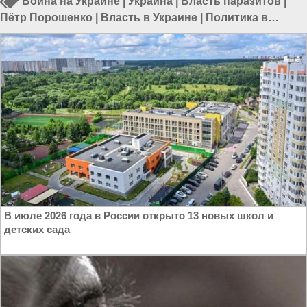
Война на Украине
|
Украина
|
Власть паразитов
|
Пётр Порошенко
|
Власть в Украине
|
Политика в
Украине
В июле 2026 года в России открыто 13 новых школ и
детских сада