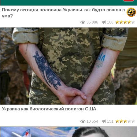
Почему сегодня половина Украины как будто сошла с
ума?
35 886
166
Украина как биологический полигон США
10 554
151